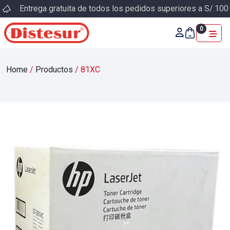
Entrega gratuita de todos los pedidos superiores a S/.100
0
Home
/
Productos
/
81XC