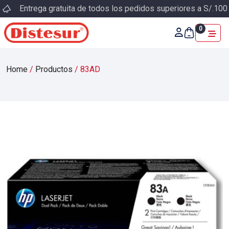
Entrega gratuita de todos los pedidos superiores a S/.100
0
Home
/
Productos
/
83AD