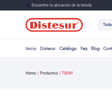
Encuentre la ubicación de la tienda
Toda
Inicio
Distesur
Catálogo
Faq
Blog
Cont
Home
/
Productos
/
T504Y