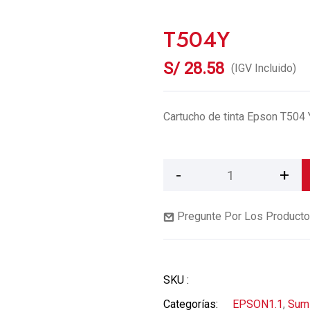
T504Y
S/
28.58
(IGV Incluido)
Cartucho de tinta Epson T504 
Pregunte Por Los Product
SKU :
Categorías:
EPSON1.1
,
Sumi