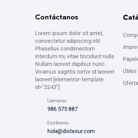
Contáctanos
Cat
Lorem ipsum dolor sit amet,
Compu
consectetur adipiscing elit.
Impre
Phasellus condimentum
interdum mi, vitae tincidunt nulla.
Papele
Nullam laoreet dapibus nunc.
Útiles
Vivamus sagittis tortor id laoreet
laoreet [elementor-template
Ofert
id="5243"]
Llamanos
986 575 887
Escríbenos
hola@distesur.com