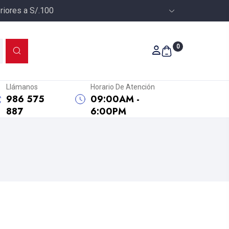
riores a S/.100
0
Llámanos
Horario De Atención
986 575
09:00AM -
887
6:00PM