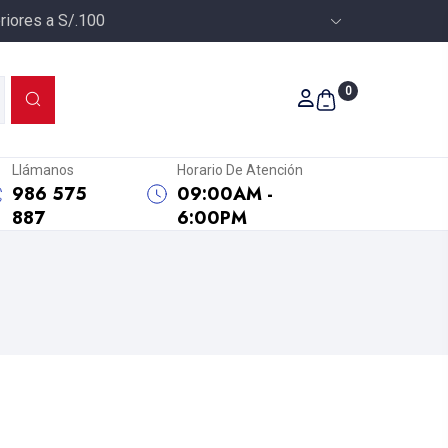
riores a S/.100
0
Llámanos
Horario De Atención
986 575
09:00AM -
887
6:00PM