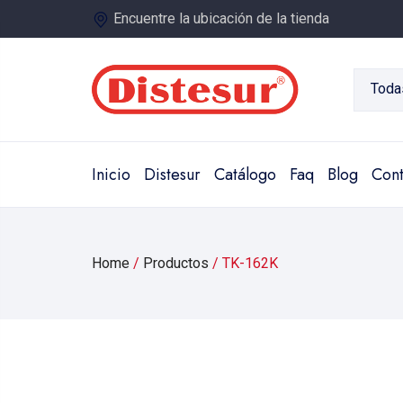
Encuentre la ubicación de la tienda
Toda
Inicio
Distesur
Catálogo
Faq
Blog
Cont
Home
/
Productos
/
TK-162K