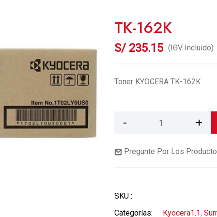
TK-162K
S/
235.15
(IGV Incluido)
Toner KYOCERA TK-162K
Pregunte Por Los Product
SKU :
Categorías:
Kyocera1.1
,
Sum