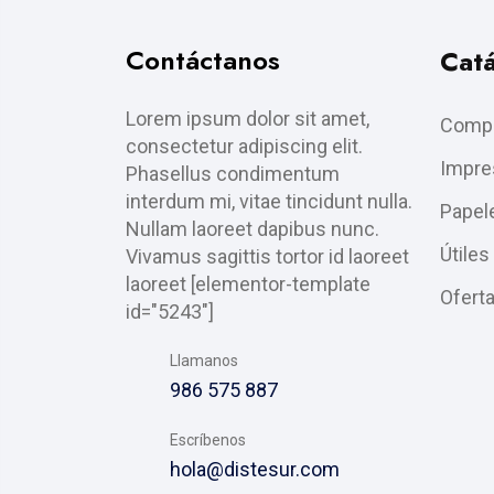
Contáctanos
Cat
Lorem ipsum dolor sit amet,
Compu
consectetur adipiscing elit.
Impre
Phasellus condimentum
interdum mi, vitae tincidunt nulla.
Papele
Nullam laoreet dapibus nunc.
Útiles
Vivamus sagittis tortor id laoreet
laoreet [elementor-template
Ofert
id="5243"]
Llamanos
986 575 887
Escríbenos
hola@distesur.com