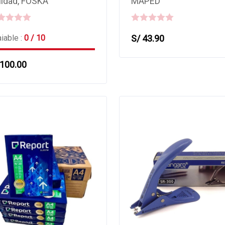
lidad, FOSKA
MAPED
0
iable :
0 / 10
S/
43.90
out
of
100.00
5