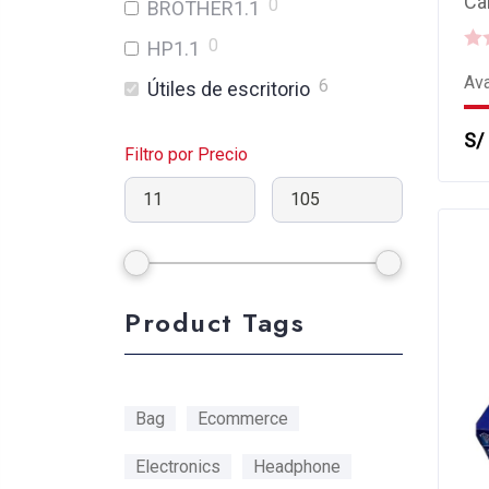
Ca
0
BROTHER1.1
0
HP1.1
0
Ava
6
Útiles de escritorio
out
of
S/
5
Filtro por Precio
Product Tags
Bag
Ecommerce
Electronics
Headphone