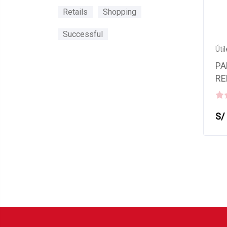
Retails
Shopping
Successful
Úti
PA
RE
0
S/
out
of
5