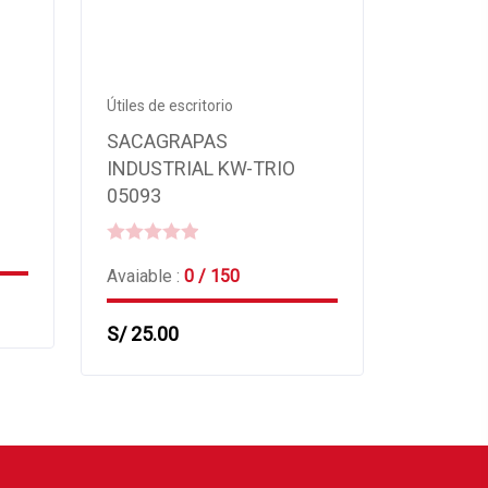
Útiles de escritorio
SACAGRAPAS
INDUSTRIAL KW-TRIO
05093
0
Avaiable :
0 / 150
out
of
S/
25.00
5