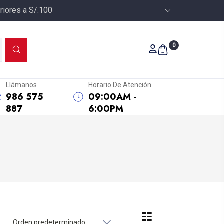
riores a S/.100
0
Llámanos
Horario De Atención
986 575
09:00AM -
887
6:00PM