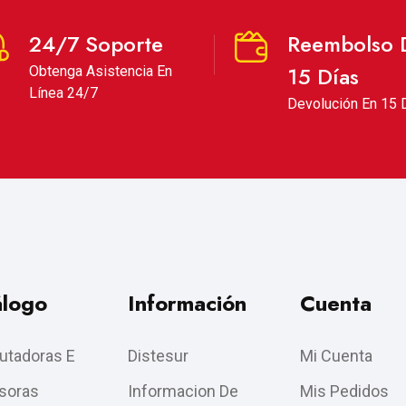
24/7 Soporte
Reembolso 
15 Días
Obtenga Asistencia En
Línea 24/7
Devolución En 15 
álogo
Información
Cuenta
tadoras E
Distesur
Mi Cuenta
soras
Informacion De
Mis Pedidos