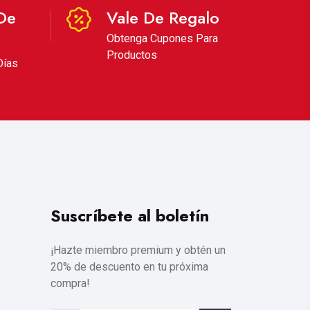
De
Vale De Regalo
Obtenga Cupones Para
Productos
Días
Suscríbete al boletín
¡Hazte miembro premium y obtén un
20% de descuento en tu próxima
compra!