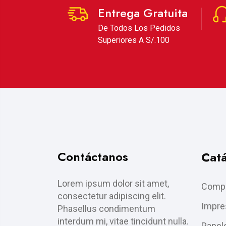
Entrega Gratuita
De Todos Los Pedidos
Superiores A S/.100
Contáctanos
Cat
Lorem ipsum dolor sit amet,
Compu
consectetur adipiscing elit.
Impre
Phasellus condimentum
interdum mi, vitae tincidunt nulla.
Papele