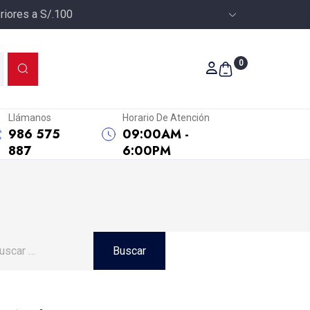
riores a S/.100
0
Llámanos
Horario De Atención
986 575
09:00AM -
887
6:00PM