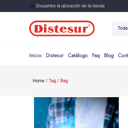
Encuentre la ubicación de la tienda
Toda
Inicio
Distesur
Catálogo
Faq
Blog
Cont
Home
/
Tag
/
Bag