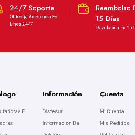
24/7 Soporte
Reembolso 
15 Días
Obtenga Asistencia En
Línea 24/7
Devolución En 15 
álogo
Información
Cuenta
tadoras E
Distesur
Mi Cuenta
soras
Informacion De
Mis Pedidos
ría
Delivery
Política De