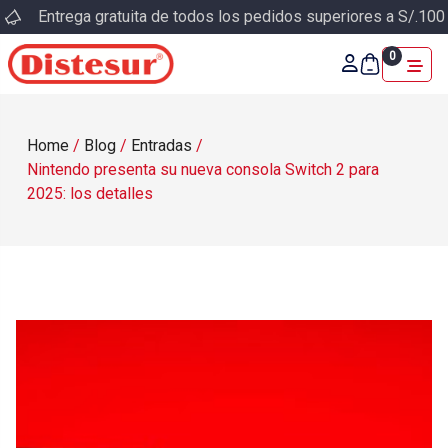
Entrega gratuita de todos los pedidos superiores a S/.100
0
Home
/
Blog
/
Entradas
/
Nintendo presenta su nueva consola Switch 2 para
2025: los detalles