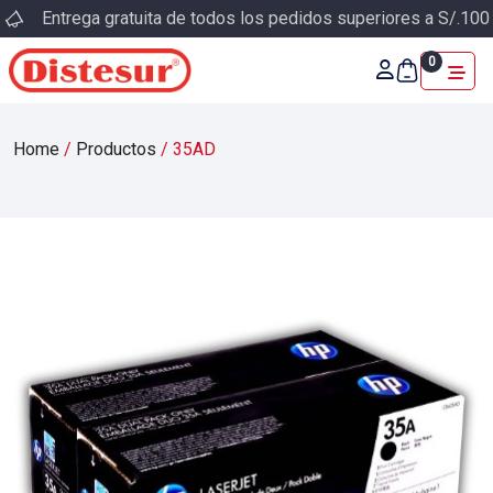
Entrega gratuita de todos los pedidos superiores a S/.100
0
Home
/
Productos
/
35AD