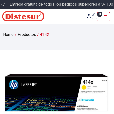
Entrega gratuita de todos los pedidos superiores a S/.100
0
Home
/
Productos
/
414X