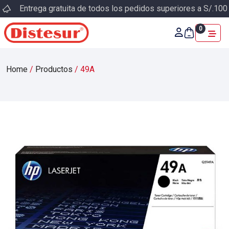
Entrega gratuita de todos los pedidos superiores a S/.100
0
Home
/
Productos
/
49A