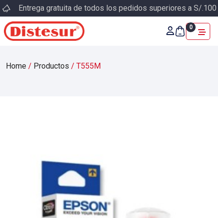
Entrega gratuita de todos los pedidos superiores a S/.100
0
Home
/
Productos
/
T555M